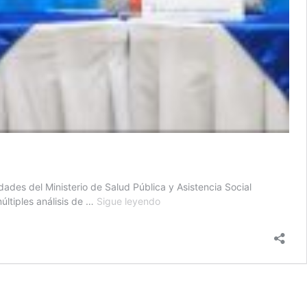
ades del Ministerio de Salud Pública y Asistencia Social
Salud
últiples análisis de …
Sigue leyendo
explica
proceso
de
vacunación
para
niños
de