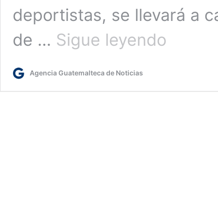
deportistas, se llevará a c
Sábado
de …
Sigue leyendo
17:
Festival
Olímpico
Agencia Guatemalteca de Noticias
rendirá
homenaje
a
atletas
guatemaltecos