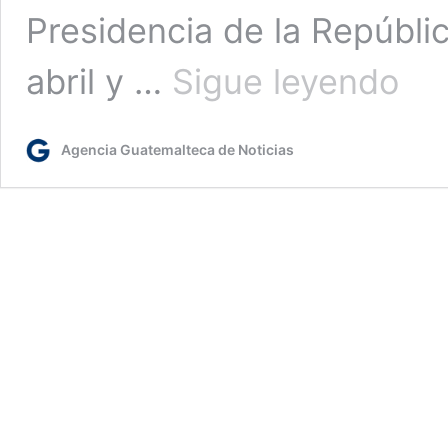
Presidencia de la Repúblic
Rotulac
abril y …
Sigue leyendo
de
vehícul
oficiale
Agencia Guatemalteca de Noticias
en
cumpli
del
Código
de
Ética