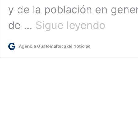
y de la población en gener
Reunión
de …
Sigue leyendo
de
trabajo
con
Agencia Guatemalteca de Noticias
representantes
de
la
DDRISS
de
Izabal