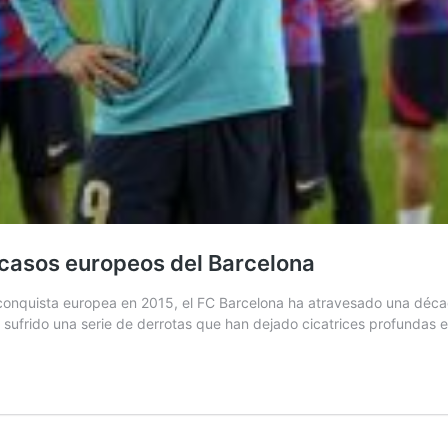
racasos europeos del Barcelona
conquista europea en 2015, el FC Barcelona ha atravesado una déca
sufrido una serie de derrotas que han dejado cicatrices profundas en