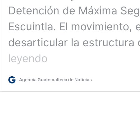
Detención de Máxima Segu
Escuintla. El movimiento,
desarticular la estructur
¿Quiénes
leyendo
son
y
cómo
Agencia Guatemalteca de Noticias
estarán
recluidos
en
Renovación
1
los
10
privados
de
libertad