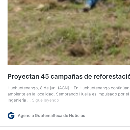
Proyectan 45 campañas de reforestaci
Huehuetenango, 8 de jun. (AGN).– En Huehuetenango continúan d
ambiente en la localidad. Sembrando Huella es impulsado por el 
Proyectan
Ingeniería …
Sigue leyendo
45
campañas
Agencia Guatemalteca de Noticias
de
reforestación