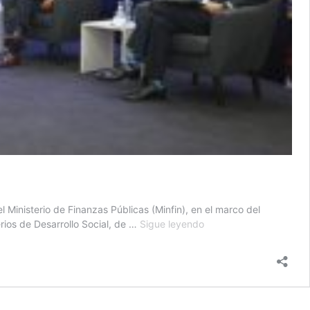
 Ministerio de Finanzas Públicas (Minfin), en el marco del
Presupuesto
rios de Desarrollo Social, de …
Sigue leyendo
Abierto
2023:
Programas
sociales
han