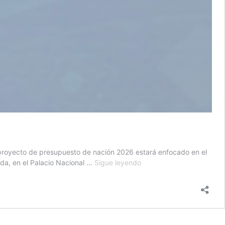
el proyecto de presupuesto de nación 2026 estará enfocado en el
Presupuesto
nda, en el Palacio Nacional …
Sigue leyendo
2026:
Así
se
divide
cada