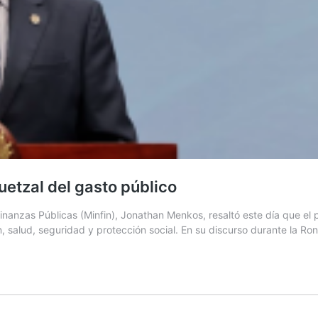
uetzal del gasto público
e Finanzas Públicas (Minfin), Jonathan Menkos, resaltó este día que 
 salud, seguridad y protección social. En su discurso durante la Ro