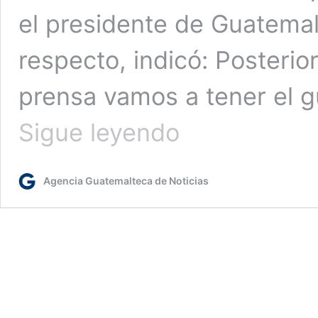
el presidente de Guatemal
respecto, indicó: Posterio
prensa vamos a tener el gu
Presidentes
Sigue leyendo
de
Guatemala
y
Agencia Guatemalteca de Noticias
México
abordarán
temas
de
seguridad,
cultura
y
cooperación
de
los