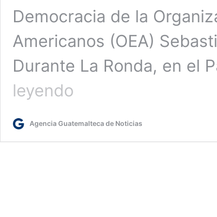
Democracia de la Organiz
Americanos (OEA) Sebasti
Durante La Ronda, en el P
Presidente
leyendo
se
reunirá
con
Agencia Guatemalteca de Noticias
el
secretario
para
el
Fortalecimiento
de
la
Democracia
de
la