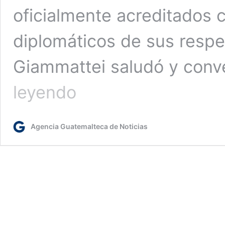
oficialmente acreditados
diplomáticos de sus respec
Giammattei saludó y con
Presidente
leyendo
recibe
cartas
credenciales
Agencia Guatemalteca de Noticias
de
seis
nuevos
embajadores