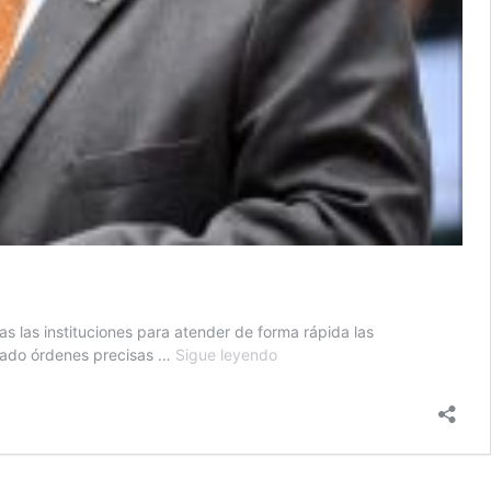
s las instituciones para atender de forma rápida las
Presidente
e dado órdenes precisas …
Sigue leyendo
ordena
atender
diligentemente
las
emergencias