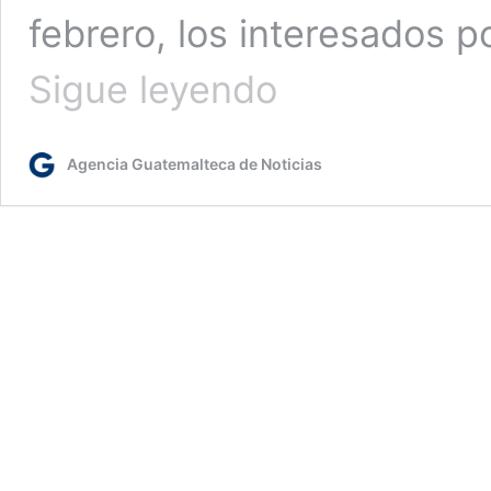
febrero, los interesados p
Presidente
Sigue leyendo
inaugura
Feria
de
Agencia Guatemalteca de Noticias
Empleo
para
Personas
con
Discapacidad