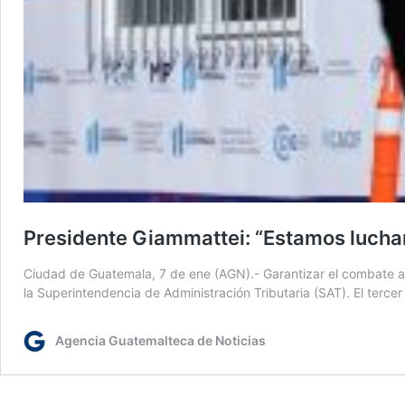
Presidente Giammattei: “Estamos lucha
Ciudad de Guatemala, 7 de ene (AGN).- Garantizar el combate al c
la Superintendencia de Administración Tributaria (SAT). El terce
Agencia Guatemalteca de Noticias