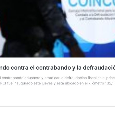
ndo contra el contrabando y la defraudaci
ontrabando aduanero y erradicar la defraudación fiscal es el principa
r PCI fue inaugurado este jueves y está ubicado en el kilómetro 132,1