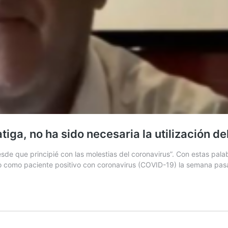
tiga, no ha sido necesaria la utilización de
sde que principié con las molestias del coronavirus”. Con estas pala
do como paciente positivo con coronavirus (COVID-19) la semana pasa