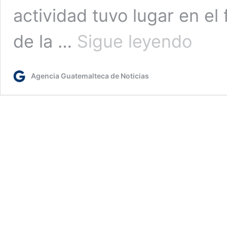
actividad tuvo lugar en el 
Presidente
de la …
Sigue leyendo
entrega
motociclet
y
Agencia Guatemalteca de Noticias
armas
de
fuego
a
la
PNC