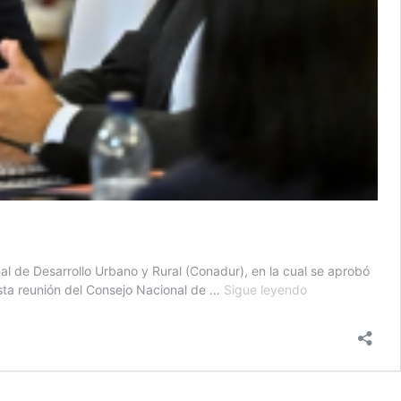
al de Desarrollo Urbano y Rural (Conadur), en la cual se aprobó
Presidente:
esta reunión del Consejo Nacional de …
Sigue leyendo
“El
Conadur
traza
ruta
para