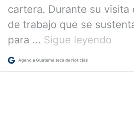
cartera. Durante su visita
de trabajo que se sustent
Presidente
para …
Sigue leyendo
conoce
los
avances
Agencia Guatemalteca de Noticias
del
segundo
informe
de
labores
del
Minex