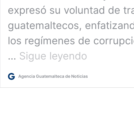
expresó su voluntad de tr
guatemaltecos, enfatizand
los regímenes de corrupci
Presidente
…
Sigue leyendo
atiende
demandas
de
Agencia Guatemalteca de Noticias
la
población,
entre
ellas
la
solicitud
de
TPS
al
Gobierno