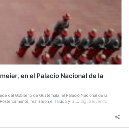
eier, en el Palacio Nacional de la
ede del Gobierno de Guatemala, el Palacio Nacional de la
Presidente
Posteriormente, realizaron el saludo y la …
Sigue leyendo
Bernardo
Arévalo
recibe
al