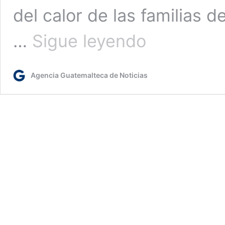
del calor de las familias d
Presidente
…
Sigue leyendo
Arévalo
participa
en
Agencia Guatemalteca de Noticias
emotiva
posada
con
vecinos
en
la
colonia
Bethania