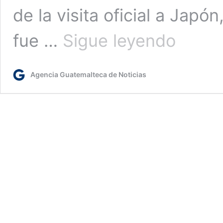
de la visita oficial a Jap
Presidente
fue …
Sigue leyendo
Arévalo
conversa
con
Agencia Guatemalteca de Noticias
emperador
de
Japón
sobre
amistad
y
cooperación