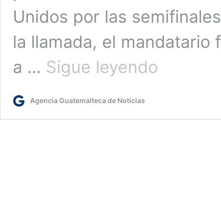
Unidos por las semifinale
la llamada, el mandatario 
Presidente
a …
Sigue leyendo
Arévalo
a
Tena
Agencia Guatemalteca de Noticias
antes
del
duelo
ante
EE.
UU.:
“Vamos
a
estar
orgullosos,
pase
lo