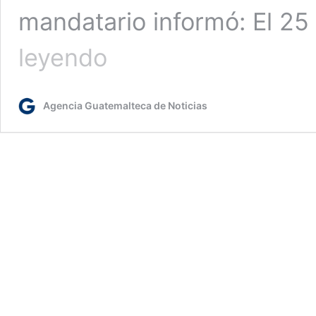
mandatario informó: El 25
Presidente
leyendo
anuncia
que
el
Agencia Guatemalteca de Noticias
25
% de
su
salario
iría
a
un
fondo
de
educación