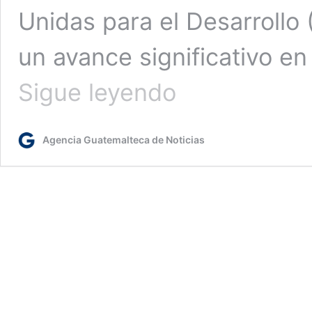
Unidas para el Desarrollo
un avance significativo en
Presentan
Sigue leyendo
el
primer
índice
Agencia Guatemalteca de Noticias
de
intensidad
migratoria
en
Guatemala