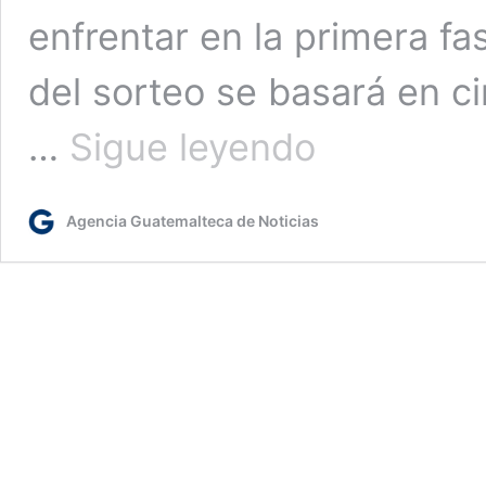
enfrentar en la primera fa
del sorteo se basará en 
Posibles
…
Sigue leyendo
rivales
de
los
Agencia Guatemalteca de Noticias
equipos
guatemaltecos
en
la
Copa
Centroamericana
2025