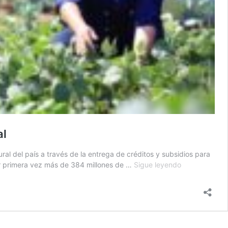
al
ral del país a través de la entrega de créditos y subsidios para
Por
por primera vez más de 384 millones de …
Sigue leyendo
Primera
Vez:
Se
otorgan
más