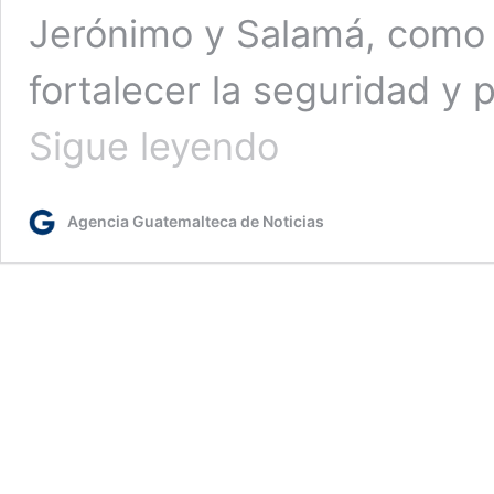
Jerónimo y Salamá, como 
fortalecer la seguridad y 
PNC
Sigue leyendo
y
Ejército
mantienen
Agencia Guatemalteca de Noticias
operativos
de
control
en
San
Jerónimo
y
Salamá