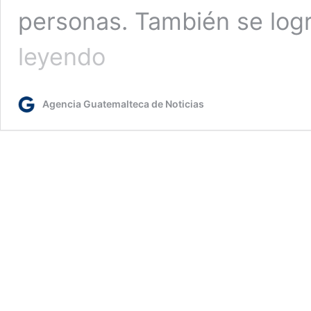
personas. También se logr
PNC
leyendo
reporta
captura
de
Agencia Guatemalteca de Noticias
47
personas
en
las
últimas
24
horas