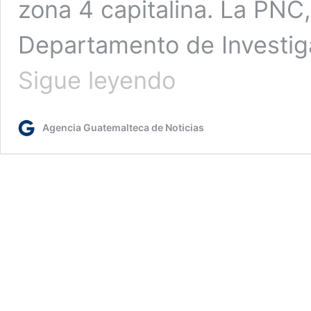
zona 4 capitalina. La PNC,
Departamento de Investiga
PNC
Sigue leyendo
efectúa
operativos
en
Agencia Guatemalteca de Noticias
centro
de
emisión
de
pasaportes
de
la
zona
4