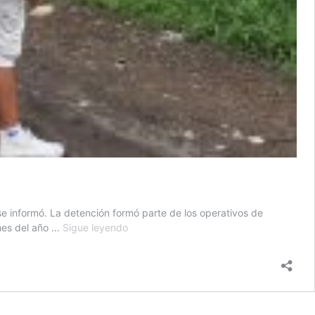
 se informó. La detención formó parte de los operativos de
PNC
 mes del año …
Sigue leyendo
captura
a
2
mil
125