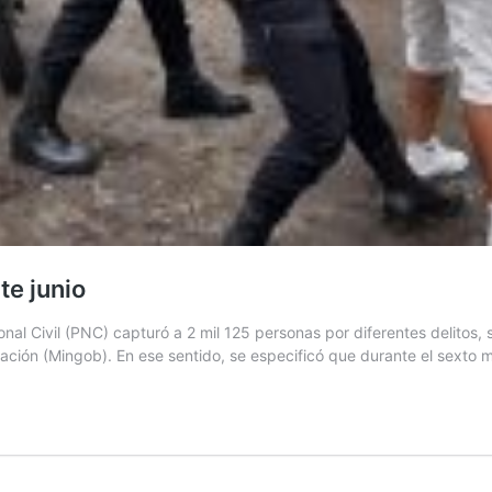
te junio
onal Civil (PNC) capturó a 2 mil 125 personas por diferentes delitos,
nación (Mingob). En ese sentido, se especificó que durante el sexto