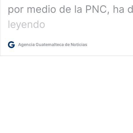
por medio de la PNC, ha
PNC
leyendo
brinda
seguridad
en
Agencia Guatemalteca de Noticias
centros
comerciales
y
agencias
bancarias