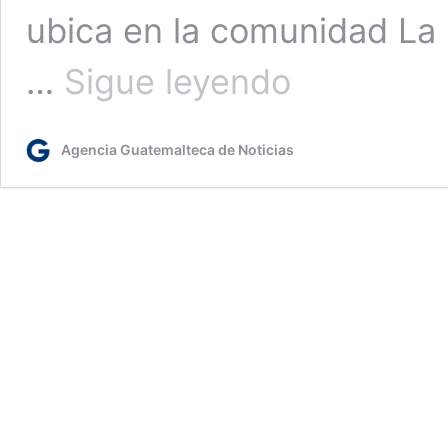
ubica en la comunidad La 
Petén
…
Sigue leyendo
aumenta
producción
acuícola
Agencia Guatemalteca de Noticias
en
el
área
rural