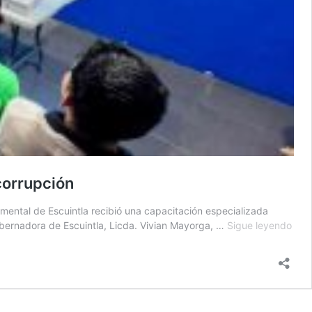
corrupción
amental de Escuintla recibió una capacitación especializada
Pers
obernadora de Escuintla, Licda. Vivian Mayorga, …
Sigue leyendo
de
gobe
de
Escu
fort