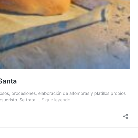
Santa
sos, procesiones, elaboración de alfombras y platillos propios
Pan
esucristo. Se trata …
Sigue leyendo
y
chocolate,
elementos
infaltables
de