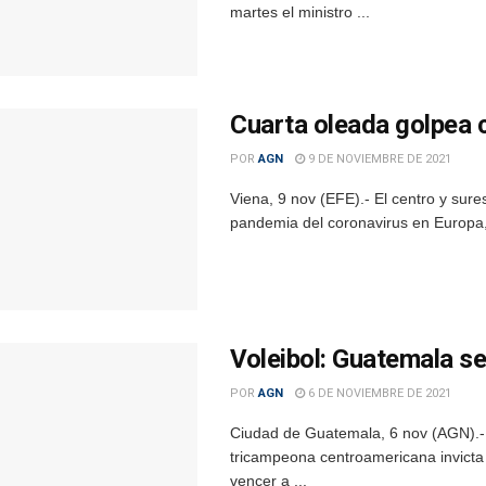
martes el ministro ...
Cuarta oleada golpea c
POR
AGN
9 DE NOVIEMBRE DE 2021
Viena, 9 nov (EFE).- El centro y sur
pandemia del coronavirus en Europa, 
Voleibol: Guatemala s
POR
AGN
6 DE NOVIEMBRE DE 2021
Ciudad de Guatemala, 6 nov (AGN).- 
tricampeona centroamericana invicta
vencer a ...