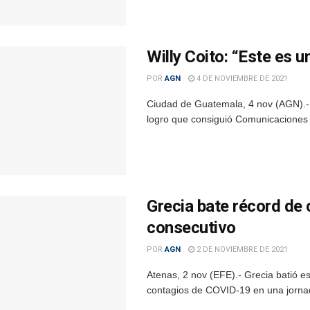
Willy Coito: “Este es u
POR
AGN
4 DE NOVIEMBRE DE 2021
Ciudad de Guatemala, 4 nov (AGN).- Pa
logro que consiguió Comunicaciones a
Grecia bate récord de
consecutivo
POR
AGN
2 DE NOVIEMBRE DE 2021
Atenas, 2 nov (EFE).- Grecia batió e
contagios de COVID-19 en una jornada