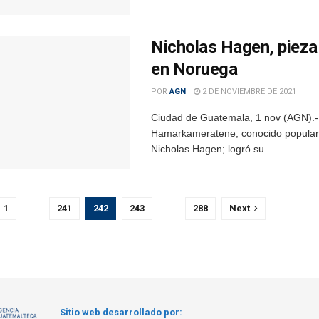
Nicholas Hagen, pieza
en Noruega
POR
AGN
2 DE NOVIEMBRE DE 2021
Ciudad de Guatemala, 1 nov (AGN).- C
Hamarkameratene, conocido popularm
Nicholas Hagen; logró su ...
1
…
241
242
243
…
288
Next
Sitio web desarrollado por: