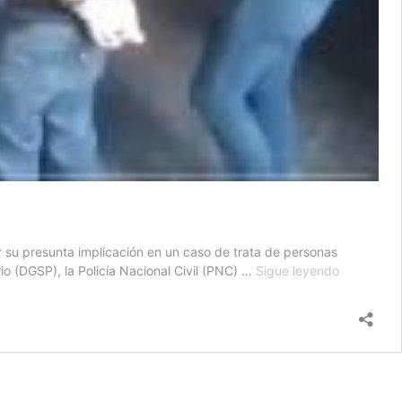
 su presunta implicación en un caso de trata de personas
Ocho
io (DGSP), la Policía Nacional Civil (PNC) …
Sigue leyendo
guardias
penitencia
detenidos
por
trata
de
personas