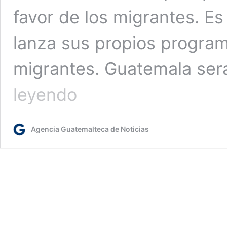
favor de los migrantes. Es
lanza sus propios program
migrantes. Guatemala será
Naciones
leyendo
Unidas
reconoce
a
Agencia Guatemalteca de Noticias
Guatemala
como
pionera
en
desarrollo
integral
para
frenar
migración
irregular