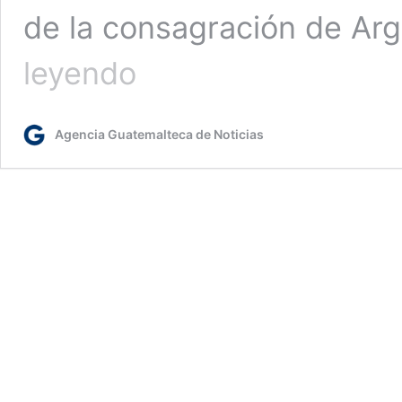
de la consagración de Ar
Mundial
leyendo
2026:
Cuáles
son
Agencia Guatemalteca de Noticias
los
equipos
ya
clasificados
a
la
Copa
Mundial
de
la
FIFA