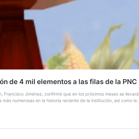
n de 4 mil elementos a las filas de la PNC
, Francisco Jiménez, confirmó que en los próximos meses se llevará 
 más numerosas en la historia reciente de la institución, así como la