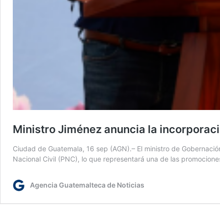
Ministro Jiménez anuncia la incorporació
Ciudad de Guatemala, 16 sep (AGN).– El ministro de Gobernación
Nacional Civil (PNC), lo que representará una de las promociones
Agencia Guatemalteca de Noticias