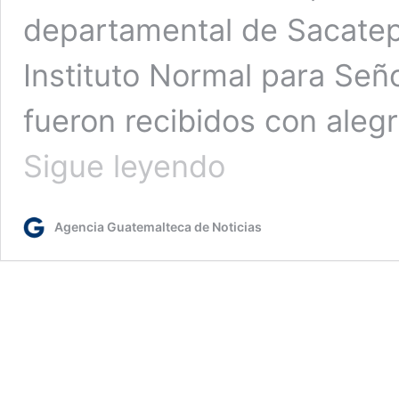
departamental de Sacatepéq
Instituto Normal para Seño
fueron recibidos con aleg
Ministra
Sigue leyendo
de
Educación
supervisa
Agencia Guatemalteca de Noticias
acciones
en
favor
de
estudiantes
del
Instituto
Olimpia
Leal,
en