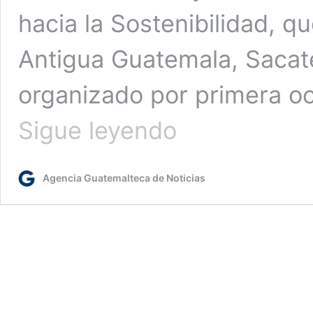
hacia la Sostenibilidad, qu
Antigua Guatemala, Sacat
organizado por primera oc
Ministra
Sigue leyendo
de
Ambiente:
“Es
Agencia Guatemalteca de Noticias
impostergable
revolucionar
la
forma
de
hacer
infraestructura”