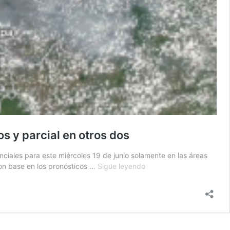
s y parcial en otros dos
iales para este miércoles 19 de junio solamente en las áreas
Ministerio
on base en los pronósticos …
Sigue leyendo
de
Educación
mantiene
suspensión
total