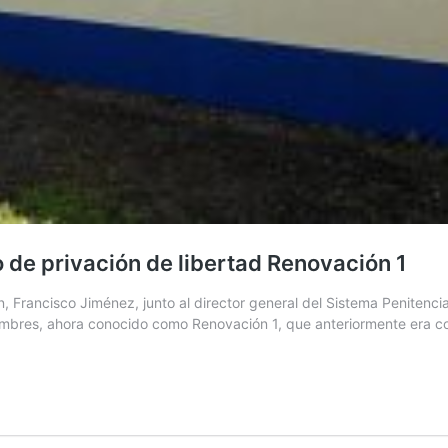
 de privación de libertad Renovación 1
n, Francisco Jiménez, junto al director general del Sistema Penitenci
res, ahora conocido como Renovación 1, que anteriormente era cono