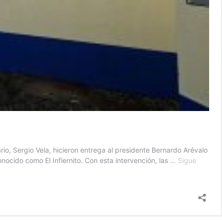
ario, Sergio Vela, hicieron entrega al presidente Bernardo Arévalo
cido como El Infiernito. Con esta intervención, las …
Sigue