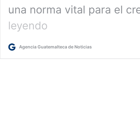
una norma vital para el 
Minfin:
leyendo
Urge
aprobar
ley
Agencia Guatemalteca de Noticias
contra
el
lavado
para
asegurar
la
calificación
de
grado
de
inversión