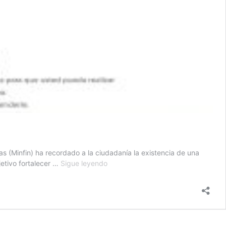
as (Minfin) ha recordado a la ciudadanía la existencia de una
Minfin
jetivo fortalecer …
Sigue leyendo
llama
a
utilizar
el
portal