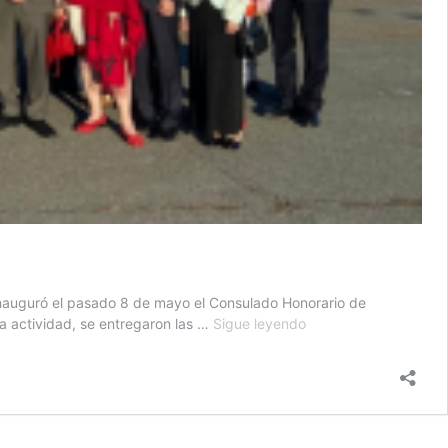
nauguró el pasado 8 de mayo el Consulado Honorario de
Minex
la actividad, se entregaron las …
Sigue leyendo
inaugura
Consulado
Honorario
de
Guatemala