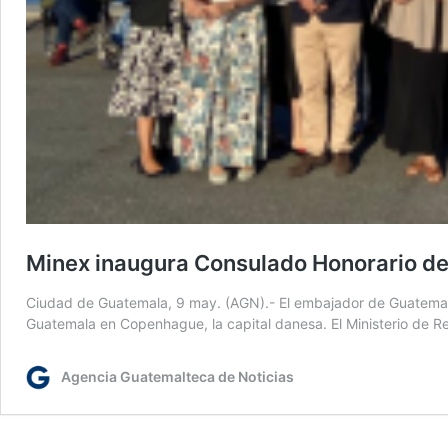
Minex inaugura Consulado Honorario d
Ciudad de Guatemala, 9 may. (AGN).- El embajador de Guatemal
Guatemala en Copenhague, la capital danesa. El Ministerio de Rel
Agencia Guatemalteca de Noticias