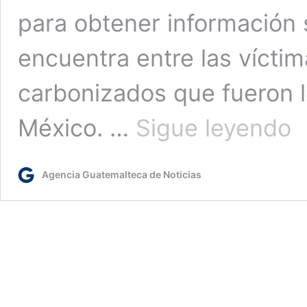
para obtener información 
encuentra entre las vícti
carbonizados que fueron l
Min
México. …
Sigue leyendo
ges
tra
de
Agencia Guatemalteca de Noticias
mue
de
AD
por
el
cas
de
cue
car
en