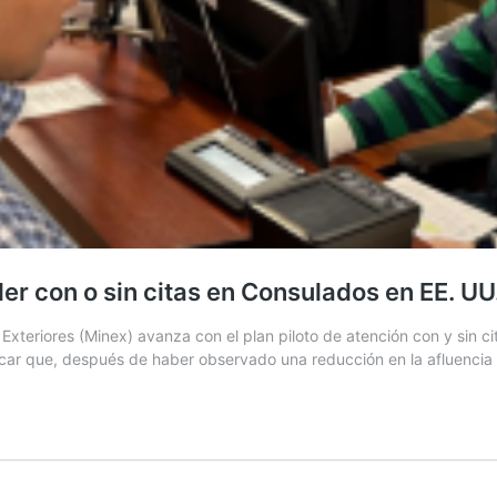
er con o sin citas en Consulados en EE. UU
Exteriores (Minex) avanza con el plan piloto de atención con y sin c
nicar que, después de haber observado una reducción en la afluencia